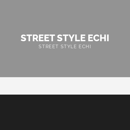
STREET STYLE ECHI
STREET STYLE ECHI