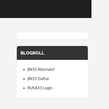
BLOGROLL
JIN33 Alternatif
JIN33 Daftar
RUSA33 Login