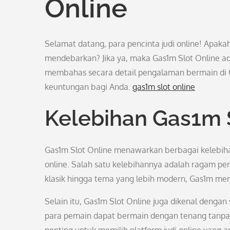
Online
Selamat datang, para pencinta judi online! Apak
mendebarkan? Jika ya, maka Gas1m Slot Online adal
membahas secara detail pengalaman bermain di
keuntungan bagi Anda.
gas1m slot online
Kelebihan Gas1m S
Gas1m Slot Online menawarkan berbagai kelebiha
online. Salah satu kelebihannya adalah ragam pe
klasik hingga tema yang lebih modern, Gas1m mem
Selain itu, Gas1m Slot Online juga dikenal denga
para pemain dapat bermain dengan tenang tanpa p