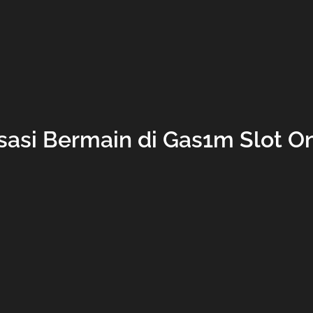
sasi Bermain di Gas1m Slot On