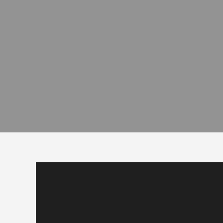
Skip
to
content