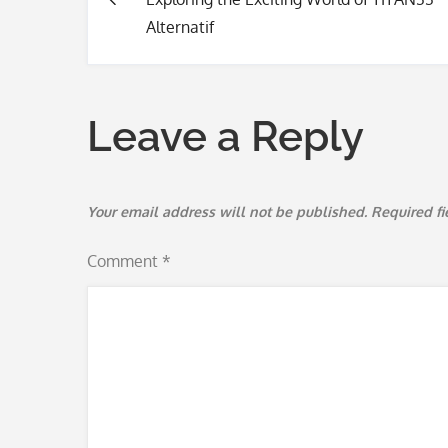
Post
Alternatif
navigation
Leave a Reply
Your email address will not be published.
Required f
Comment
*