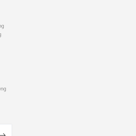
ng
g
ung