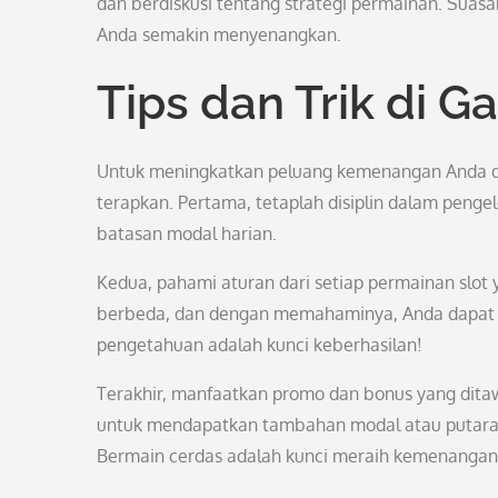
dan berdiskusi tentang strategi permainan. Sua
Anda semakin menyenangkan.
Tips dan Trik di G
Untuk meningkatkan peluang kemenangan Anda di 
terapkan. Pertama, tetaplah disiplin dalam peng
batasan modal harian.
Kedua, pahami aturan dari setiap permainan slot 
berbeda, dan dengan memahaminya, Anda dapat m
pengetahuan adalah kunci keberhasilan!
Terakhir, manfaatkan promo dan bonus yang dita
untuk mendapatkan tambahan modal atau putara
Bermain cerdas adalah kunci meraih kemenangan