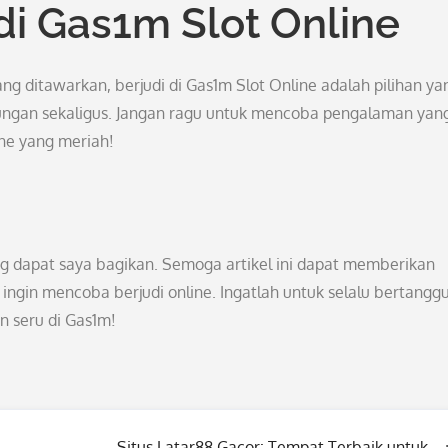
di Gas1m Slot Online
g ditawarkan, berjudi di Gas1m Slot Online adalah pilihan ya
ungan sekaligus. Jangan ragu untuk mencoba pengalaman yan
line yang meriah!
g dapat saya bagikan. Semoga artikel ini dapat memberikan
ingin mencoba berjudi online. Ingatlah untuk selalu bertangg
n seru di Gas1m!
Situs Latar88 Gacor: Tempat Terbaik untuk