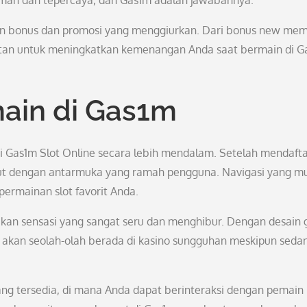
 aman dan tepercaya, dan Gas1m adalah jawabannya.
kan bonus dan promosi yang menggiurkan. Dari bonus new me
tan untuk meningkatkan kemenangan Anda saat bermain di G
ain di Gas1m
i Gas1m Slot Online secara lebih mendalam. Setelah mendaft
ut dengan antarmuka yang ramah pengguna. Navigasi yang m
rmainan slot favorit Anda.
an sensasi yang sangat seru dan menghibur. Dengan desain g
 akan seolah-olah berada di kasino sungguhan meskipun seda
ang tersedia, di mana Anda dapat berinteraksi dengan pemain 