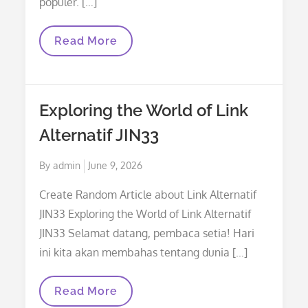
populer. […]
Mengenal
Read More
Lebih
Dekat:
Login
JIN33
Exploring the World of Link
Alternatif JIN33
Posted
By
admin
June 9, 2026
on
Create Random Article about Link Alternatif
JIN33 Exploring the World of Link Alternatif
JIN33 Selamat datang, pembaca setia! Hari
ini kita akan membahas tentang dunia […]
Exploring
Read More
The