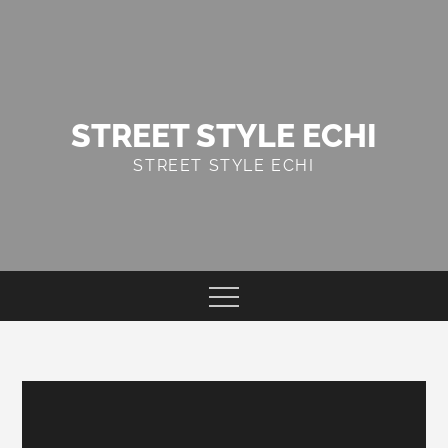
Skip
to
content
STREET STYLE ECHI
STREET STYLE ECHI