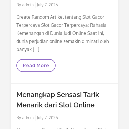
Posted
By
admin
July 7, 2026
on
Create Random Artikel tentang Slot Gacor
Terpercaya Slot Gacor Terpercaya: Rahasia
Kemenangan di Dunia Judi Online Saat ini,
dunia perjudian online semakin diminati oleh
banyak […]
Slot
Read More
Gacor
Terpercaya:
Rahasia
Kemenangan
Di
Menangkap Sensasi Tarik
Dunia
Judi
Menarik dari Slot Online
Online
Posted
By
admin
July 7, 2026
on