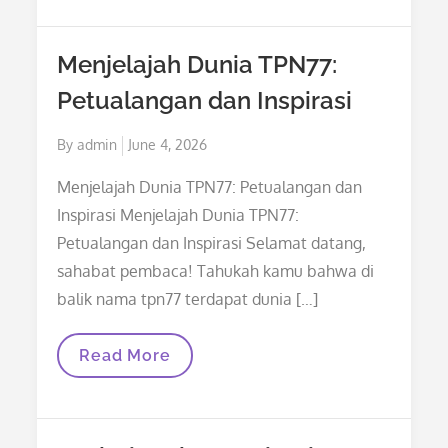
And
Clark
County
Menjelajah Dunia TPN77:
Fairgrounds
Petualangan dan Inspirasi
Posted
By
admin
June 4, 2026
on
Menjelajah Dunia TPN77: Petualangan dan
Inspirasi Menjelajah Dunia TPN77:
Petualangan dan Inspirasi Selamat datang,
sahabat pembaca! Tahukah kamu bahwa di
balik nama tpn77 terdapat dunia […]
Menjelajah
Read More
Dunia
TPN77:
Petualangan
Dan
Inspirasi