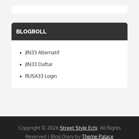
BLOGROLL
JIN33 Alternatif
JIN33 Daftar
RUSA33 Login
Copyright © 2026
Street Style Echi
. All Rights
Reserved | Blog Diary by
Theme Palace