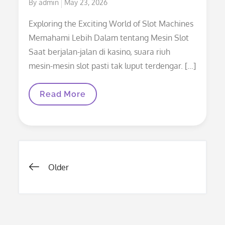
Posted
By
admin
May 23, 2026
on
Exploring the Exciting World of Slot Machines
Memahami Lebih Dalam tentang Mesin Slot
Saat berjalan-jalan di kasino, suara riuh
mesin-mesin slot pasti tak luput terdengar. […]
Memahami
Read More
Lebih
Dalam
Tentang
Mesin
Slot
Posts
Older
navigation