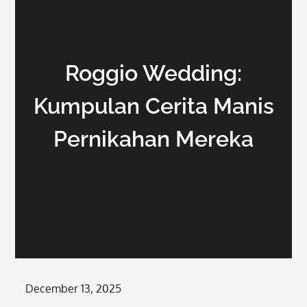
Roggio Wedding:
Kumpulan Cerita Manis
Pernikahan Mereka
Posted
December 13, 2025