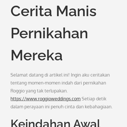
Cerita Manis
Pernikahan
Mereka
Selamat datang di artikel ini! Ingin aku ceritakan
tentang momen-momen indah dari pernikahan
Roggio yang tak terlupakan.
https://www.roggioweddings.com
Setiap detik
dalam perayaan ini penuh cinta dan kebahagiaan.
Keindahan Awal