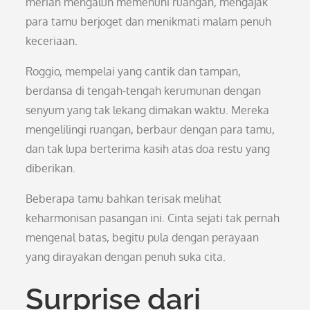
meriah mengalun memenuhi ruangan, mengajak
para tamu berjoget dan menikmati malam penuh
keceriaan.
Roggio, mempelai yang cantik dan tampan,
berdansa di tengah-tengah kerumunan dengan
senyum yang tak lekang dimakan waktu. Mereka
mengelilingi ruangan, berbaur dengan para tamu,
dan tak lupa berterima kasih atas doa restu yang
diberikan.
Beberapa tamu bahkan terisak melihat
keharmonisan pasangan ini. Cinta sejati tak pernah
mengenal batas, begitu pula dengan perayaan
yang dirayakan dengan penuh suka cita.
Surprise dari