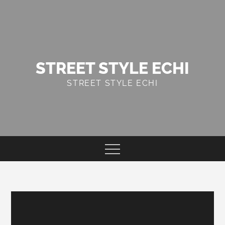
Skip
to
content
STREET STYLE ECHI
STREET STYLE ECHI