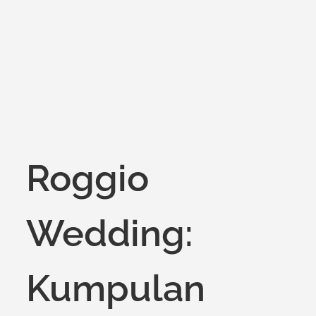
on
Roggio
Wedding:
Kumpulan