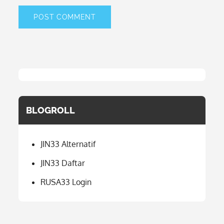
BLOGROLL
JIN33 Alternatif
JIN33 Daftar
RUSA33 Login