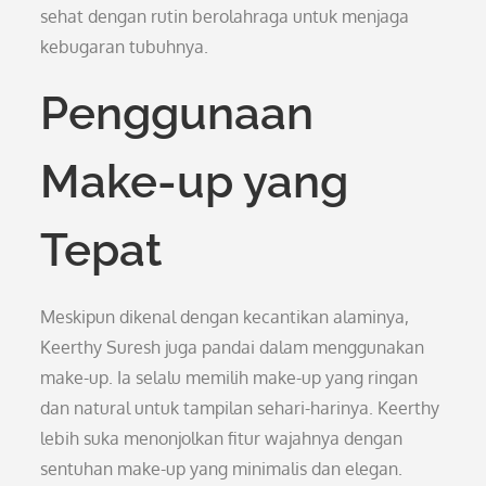
sehat dengan rutin berolahraga untuk menjaga
kebugaran tubuhnya.
Penggunaan
Make-up yang
Tepat
Meskipun dikenal dengan kecantikan alaminya,
Keerthy Suresh juga pandai dalam menggunakan
make-up. Ia selalu memilih make-up yang ringan
dan natural untuk tampilan sehari-harinya. Keerthy
lebih suka menonjolkan fitur wajahnya dengan
sentuhan make-up yang minimalis dan elegan.