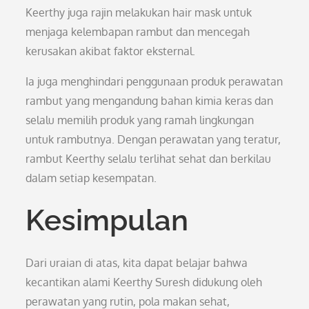
Keerthy juga rajin melakukan hair mask untuk
menjaga kelembapan rambut dan mencegah
kerusakan akibat faktor eksternal.
Ia juga menghindari penggunaan produk perawatan
rambut yang mengandung bahan kimia keras dan
selalu memilih produk yang ramah lingkungan
untuk rambutnya. Dengan perawatan yang teratur,
rambut Keerthy selalu terlihat sehat dan berkilau
dalam setiap kesempatan.
Kesimpulan
Dari uraian di atas, kita dapat belajar bahwa
kecantikan alami Keerthy Suresh didukung oleh
perawatan yang rutin, pola makan sehat,