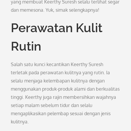
yang membuat Keerthy Suresh selalu terlihat segar
dan memesona. Yuk, simak selengkapnya!
Perawatan Kulit
Rutin
Salah satu kunci kecantikan Keerthy Suresh
terletak pada perawatan kulitnya yang rutin. Ia
selalu menjaga kelembapan kulitnya dengan
menggunakan produk-produk alami dan berkualitas
tinggi. Keerthy juga rajin membersihkan wajahnya
setiap malam sebelum tidur dan selalu
mengaplikasikan pelembap sesuai dengan jenis
kulitnya.