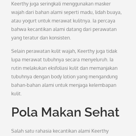
Keerthy juga seringkali menggunakan masker
wajah dari bahan alami seperti madu, lidah buaya,
atau yogurt untuk merawat kulitnya. Ia percaya
bahwa kecantikan alami datang dari perawatan
yang teratur dan konsisten.
Selain perawatan kulit wajah, Keerthy juga tidak
lupa merawat tubuhnya secara menyeluruh. Ia
rutin melakukan eksfoliasi kulit dan memanjakan
tubuhnya dengan body lotion yang mengandung
bahan-bahan alami untuk menjaga kelembapan
kulit.
Pola Makan Sehat
Salah satu rahasia kecantikan alami Keerthy