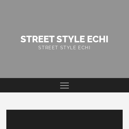
Skip
to
content
STREET STYLE ECHI
STREET STYLE ECHI