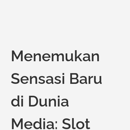
Menemukan
Sensasi Baru
di Dunia
Media: Slot