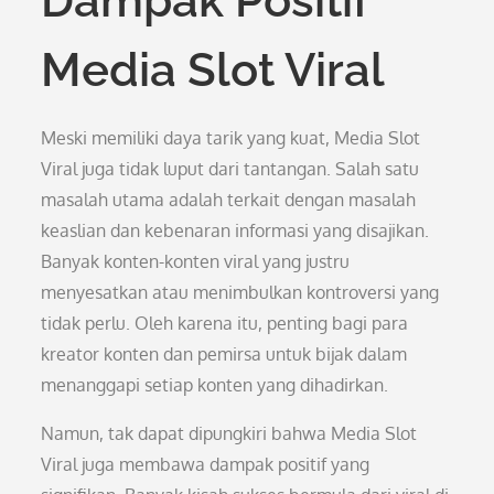
Dampak Positif
Media Slot Viral
Meski memiliki daya tarik yang kuat, Media Slot
Viral juga tidak luput dari tantangan. Salah satu
masalah utama adalah terkait dengan masalah
keaslian dan kebenaran informasi yang disajikan.
Banyak konten-konten viral yang justru
menyesatkan atau menimbulkan kontroversi yang
tidak perlu. Oleh karena itu, penting bagi para
kreator konten dan pemirsa untuk bijak dalam
menanggapi setiap konten yang dihadirkan.
Namun, tak dapat dipungkiri bahwa Media Slot
Viral juga membawa dampak positif yang