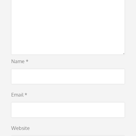
Name
*
Email
*
Website