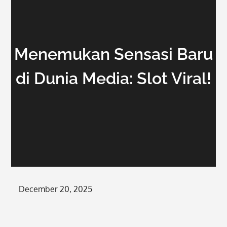
Menemukan Sensasi Baru
di Dunia Media: Slot Viral!
Posted
December 20, 2025
on