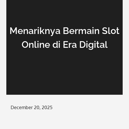
Menariknya Bermain Slot
Online di Era Digital
Posted
December 20, 2025
on