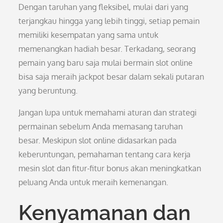
Dengan taruhan yang fleksibel, mulai dari yang
terjangkau hingga yang lebih tinggi, setiap pemain
memiliki kesempatan yang sama untuk
memenangkan hadiah besar. Terkadang, seorang
pemain yang baru saja mulai bermain slot online
bisa saja meraih jackpot besar dalam sekali putaran
yang beruntung.
Jangan lupa untuk memahami aturan dan strategi
permainan sebelum Anda memasang taruhan
besar. Meskipun slot online didasarkan pada
keberuntungan, pemahaman tentang cara kerja
mesin slot dan fitur-fitur bonus akan meningkatkan
peluang Anda untuk meraih kemenangan.
Kenyamanan dan