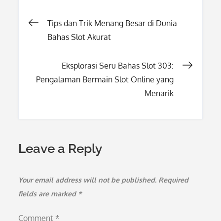
Post
Tips dan Trik Menang Besar di Dunia
Bahas Slot Akurat
navigation
Eksplorasi Seru Bahas Slot 303:
Pengalaman Bermain Slot Online yang
Menarik
Leave a Reply
Your email address will not be published.
Required
fields are marked
*
Comment
*