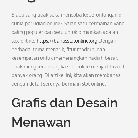
Siapa yang tidak suka mencoba keberuntungan di
dunia perjudian online? Salah satu permainan yang
paling populer dan seru untuk dimainkan adalah
slot online.
https://bahasslotonline.org
Dengan
berbagai tema menarik, fitur modern, dan
kesempatan untuk memenangkan hadiah besar,
tidak mengherankan jika slot online menjadi favorit
banyak orang. Di artikel ini, kita akan membahas
dengan detail serunya bermain slot online.
Grafis dan Desain
Menawan