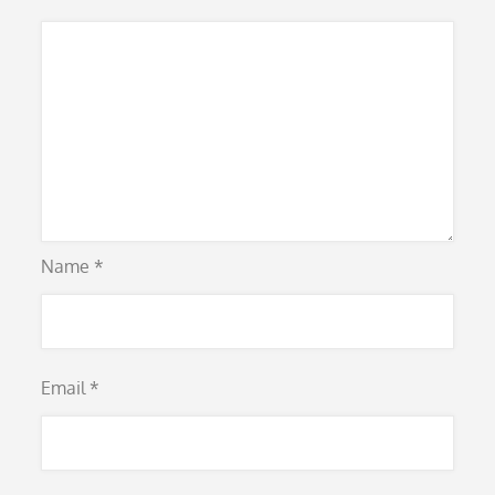
Name
*
Email
*