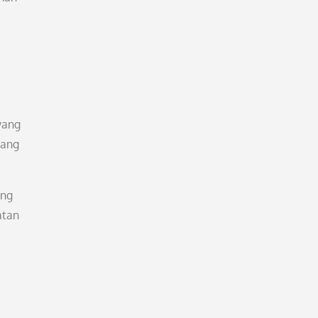
yang
yang
ang
atan