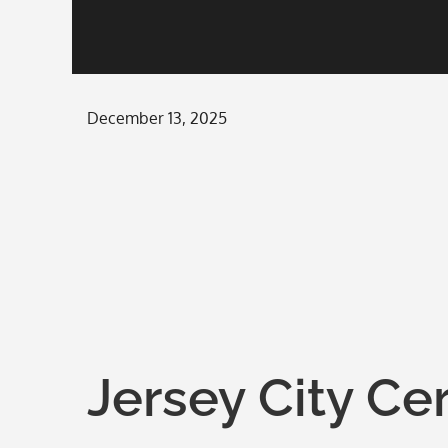
Posted
December 13, 2025
on
Jersey City Ce