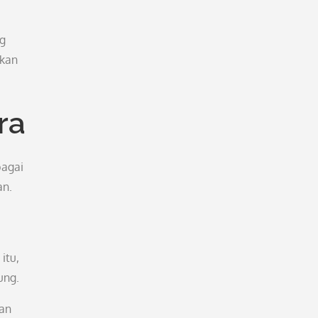
ng
akan
ra
bagai
an.
itu,
ung.
san