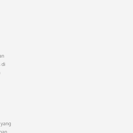
an
 di
a
 yang
aman