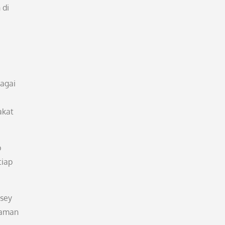
 di
bagai
akat
b
tiap
rsey
laman