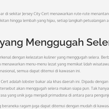
bar di sekitar Jersey City Cert menawarkan rute-rute menanta
itan hingga lembah yang hijau, setiap langkah petualangan 
r yang Menggugah Sele
terkenal dengan kelezatan kuliner yang menggugah selera. Ber
alan menawarkan menu-menu lezat yang memikat lidah wisataw
rnasional, semua dapat ditemui di kawasan ini.
y Cert adalah lobster bakar ala khas daerah ini. Dipadu dengan
r tersebut akan menggugah selera makan siapa pun. Tak hanya 
 rasa yang unik juga menjadi primadona di antara para pengunj
ang beraneka ragam juga dapat ditemui dengan mudah di kawa